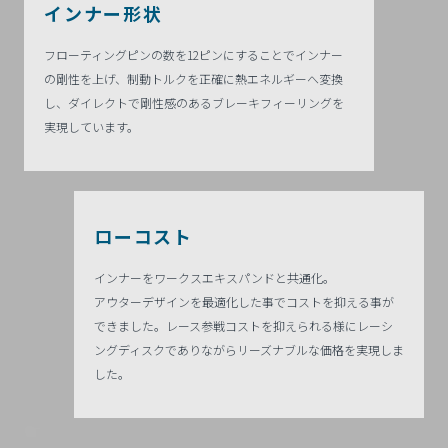
インナー形状
フローティングピンの数を12ピンにすることでインナー
の剛性を上げ、制動トルクを正確に熱エネルギーへ変換
し、
ダイレクトで剛性感のあるブレーキフィーリングを
実現しています。
ローコスト
インナーをワークスエキスパンドと共通化。
アウターデザインを最適化した事で
コストを抑える事が
できました。
レース参戦コストを抑えられる様にレーシ
ング
ディスクでありながらリーズナブルな価格を
実現しま
した。