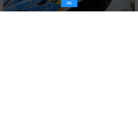
OK
YZF-R1