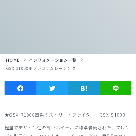
HOME
インフォメーション一覧
GSX-S1000用プレミアムレーシング
★GSX-R1000直系のストリートファイター、GSX-S1000
軽量でデザイン性の高いホイールに標準装備された、ブレン
ボ社製ラジアルマウントキャリパーはアウター厚5.5ｍｍを