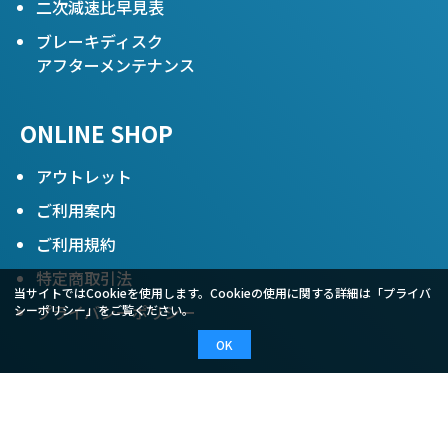
二次減速比早見表
ブレーキディスク
アフターメンテナンス
ONLINE SHOP
アウトレット
ご利用案内
ご利用規約
特定商取引法
当サイトではCookieを使用します。Cookieの使用に関する詳細は「
プライバ
プライバシーポリシー
シーポリシー
」をご覧ください。
OK
COMPANY
会社概要