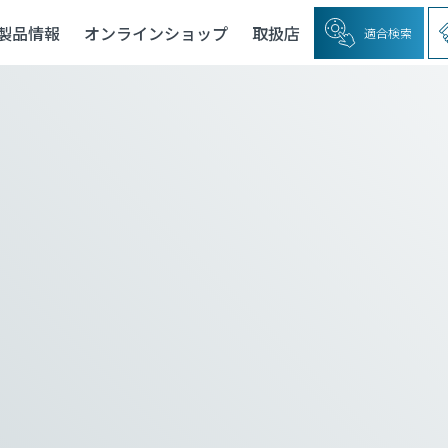
製品情報
オンラインショップ
取扱店
適合検索