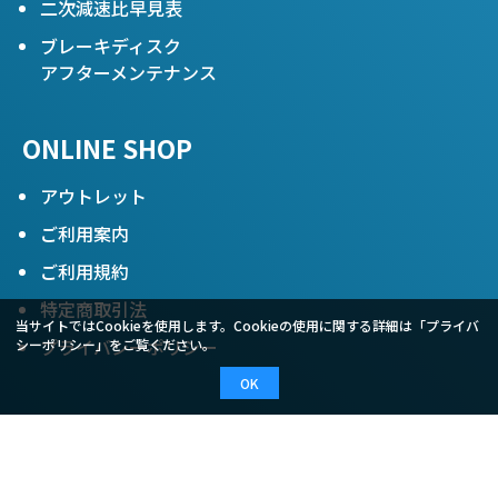
二次減速比早見表
ブレーキディスク
アフターメンテナンス
ONLINE SHOP
アウトレット
ご利用案内
ご利用規約
特定商取引法
当サイトではCookieを使用します。Cookieの使用に関する詳細は「
プライバ
プライバシーポリシー
シーポリシー
」をご覧ください。
OK
COMPANY
会社概要