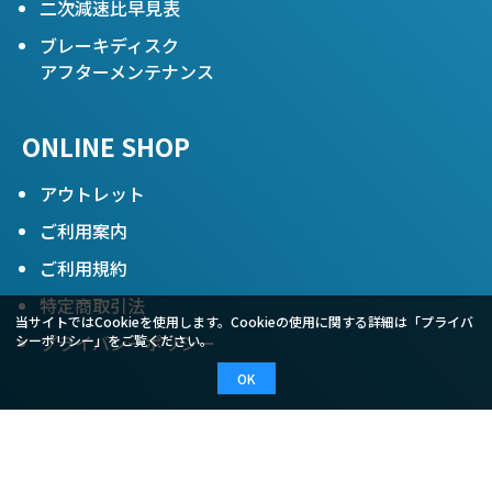
二次減速比早見表
ブレーキディスク
アフターメンテナンス
ONLINE SHOP
アウトレット
ご利用案内
ご利用規約
特定商取引法
当サイトではCookieを使用します。Cookieの使用に関する詳細は「
プライバ
プライバシーポリシー
シーポリシー
」をご覧ください。
OK
COMPANY
会社概要