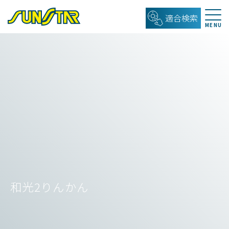
適合検索
和光2りんかん