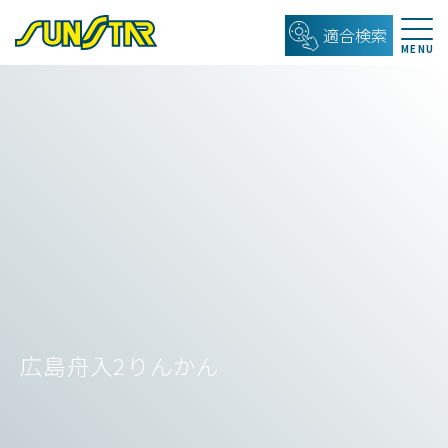
適合検索
広島舟入2りんかん