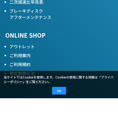
二次減速比早見表
ブレーキディスク
アフターメンテナンス
ONLINE SHOP
アウトレット
ご利用案内
ご利用規約
特定商取引法
当サイトではCookieを使用します。Cookieの使用に関する詳細は「
プライバ
プライバシーポリシー
シーポリシー
」をご覧ください。
OK
COMPANY
会社概要