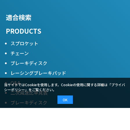
適合検索
PRODUCTS
スプロケット
チェーン
ブレーキディスク
レーシングブレーキパッド
Q&A
当サイトではCookieを使用します。Cookieの使用に関する詳細は「
プライバ
シーポリシー
」をご覧ください。
二次減速比早見表
OK
ブレーキディスク
アフターメンテナンス
ONLINE SHOP