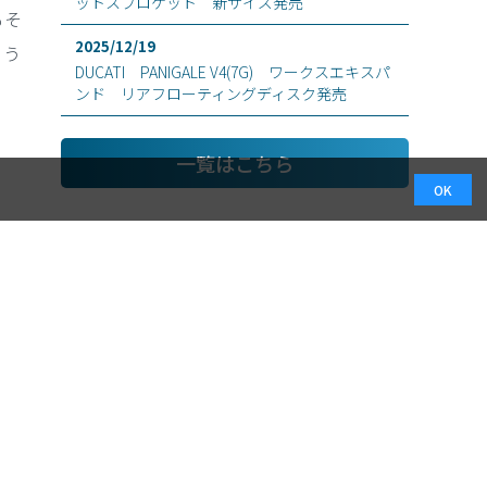
ットスプロケット 新サイズ発売
もそ
2025/12/19
まう
DUCATI PANIGALE V4(7G) ワークスエキスパ
ンド リアフローティングディスク発売
一覧はこちら
OK
ONLINE SHOP
COMPANY
アウトレット
会社概要