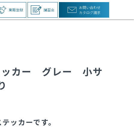
お問い合わせ
業販登録
講習会
カタログ請求
テッカー グレー 小サ
り
ステッカーです。