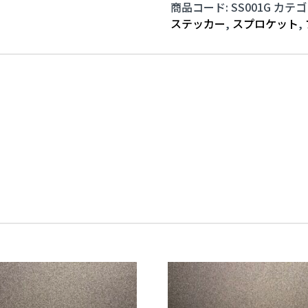
商品コード:
SS001G
カテゴ
ス
ステッカー
,
スプロケット
,
テ
ッ
カ
ー
グ
レ
ー
小
サ
イ
ズ
2
枚
入
り
個