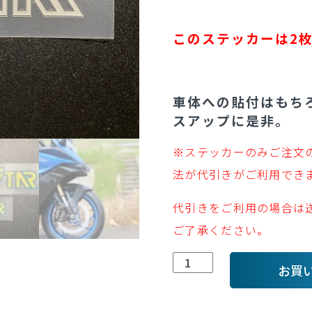
このステッカーは2
車体への貼付はもち
スアップに是非。
※ステッカーのみご注文
法が代引きがご利用でき
代引きをご利用の場合は
ご了承ください。
抜
お買
き
文
字