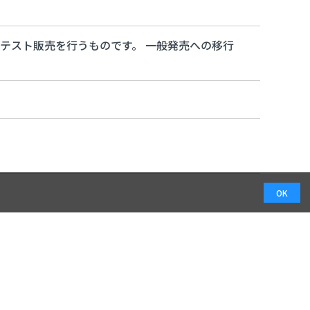
テスト販売を行うものです。 一般発売への移行
OK
と交換、 無い場合は代金を返却致します。