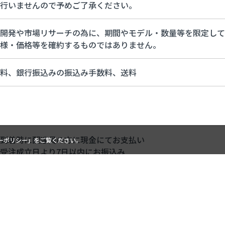
行いませんので予めご了承ください。
開発や市場リサーチの為に、期間やモデル・数量等を限定して
様・価格等を確約するものではありません。
料、銀行振込みの振込み手数料、送料
到着時に配達員の方に現金にてお支払い
ーポリシー
」をご覧ください。
受注成立日より7日以内にお振込み
返品・交換については原則としてお受けできません。
に不良があると認められた場合は、代替え品がある場合は良品
すので、お申込み後メールにて返信致します。