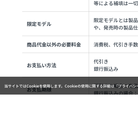
等による補填は一切
限定モデルとは製品
限定モデル
や、発売時の製品仕
商品代金以外の必要料金
消費税、代引き手数
代引き
お支払い方法
銀行振込み
代引きの場合：商品
当サイトではCookieを使用します。Cookieの使用に関する詳細は「
プライバシ
お支払期限
銀行振込みの場合：
お客様の都合による
返品不良品
工場出荷時での製品
商品ごとに異なりま
商品引渡し時期