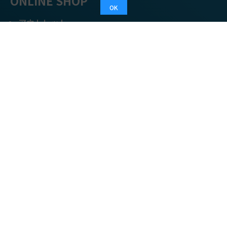
ONLINE SHOP
OK
アウトレット
ご利用案内
ご利用規約
特定商取引法
プライバシーポリシー
COMPANY
会社概要
経営の考え方
採用情報
お問い合わせ
カタログ請求