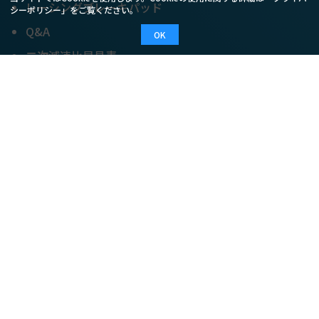
レーシングブレーキパッド
シーポリシー
」をご覧ください。
Q&A
OK
二次減速比早見表
ブレーキディスク
アフターメンテナンス
ONLINE SHOP
アウトレット
ご利用案内
ご利用規約
特定商取引法
プライバシーポリシー